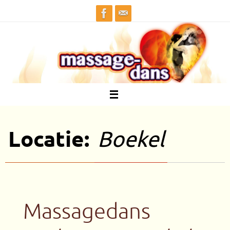
Ga
naar
de
inhoud
Locatie:
Boekel
Massagedans