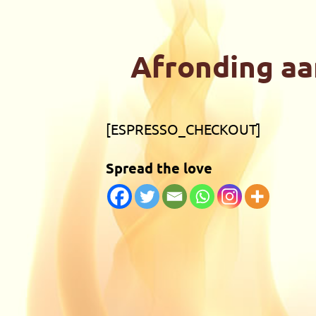
de
inhoud
Afronding a
[ESPRESSO_CHECKOUT]
Spread the love