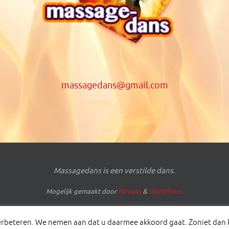
massagedans@gmail.com
Massagedans is een verstilde dans.
Mogelijk gemaakt door
Nirvana
&
WordPress.
verbeteren. We nemen aan dat u daarmee akkoord gaat. Zoniet dan 