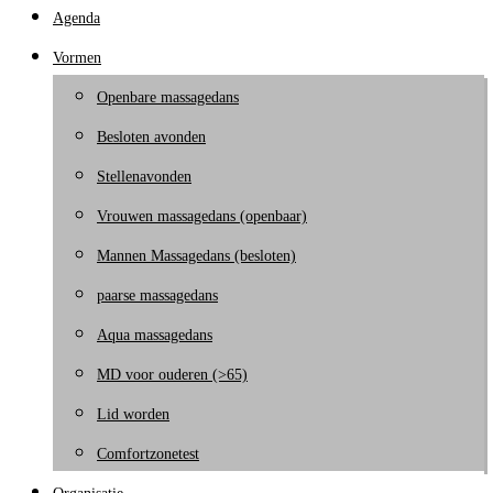
Agenda
Vormen
Openbare massagedans
Besloten avonden
Stellenavonden
Vrouwen massagedans (openbaar)
Mannen Massagedans (besloten)
paarse massagedans
Aqua massagedans
MD voor ouderen (>65)
Lid worden
Comfortzonetest