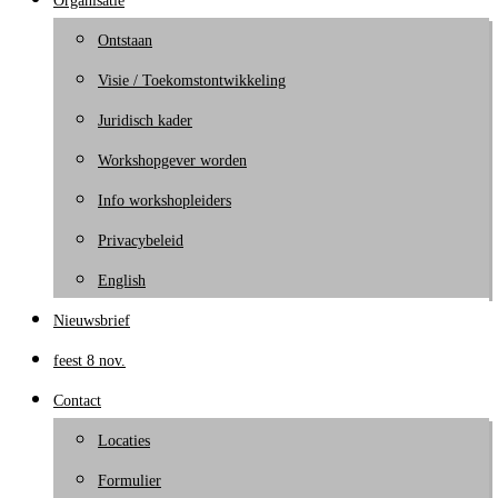
Organisatie
Ontstaan
Visie / Toekomstontwikkeling
Juridisch kader
Workshopgever worden
Info workshopleiders
Privacybeleid
English
Nieuwsbrief
feest 8 nov.
Contact
Locaties
Formulier