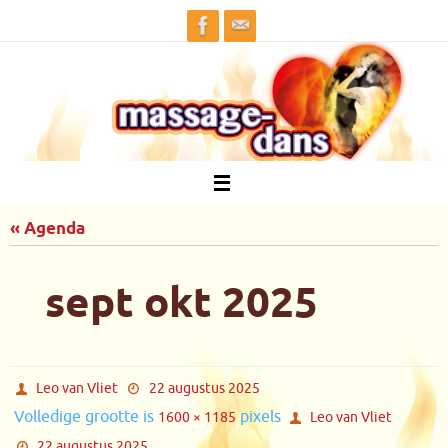
Ga
naar
de
inhoud
« Agenda
sept okt 2025
Leo van Vliet
22 augustus 2025
Volledige grootte is
pixels
1600 × 1185
Leo van Vliet
22 augustus 2025