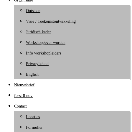
Organisatie
Ontstaan
Visie / Toekomstontwikkeling
Juridisch kader
Workshopgever worden
Info workshopleiders
Privacybeleid
English
Nieuwsbrief
feest 8 nov.
Contact
Locaties
Formulier