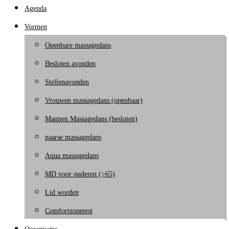
Agenda
Vormen
Openbare massagedans
Besloten avonden
Stellenavonden
Vrouwen massagedans (openbaar)
Mannen Massagedans (besloten)
paarse massagedans
Aqua massagedans
MD voor ouderen (>65)
Lid worden
Comfortzonetest