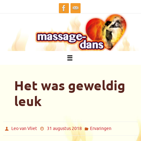
Ga
naar
de
inhoud
Het was geweldig
leuk
Leo van Vliet
31 augustus 2018
Ervaringen