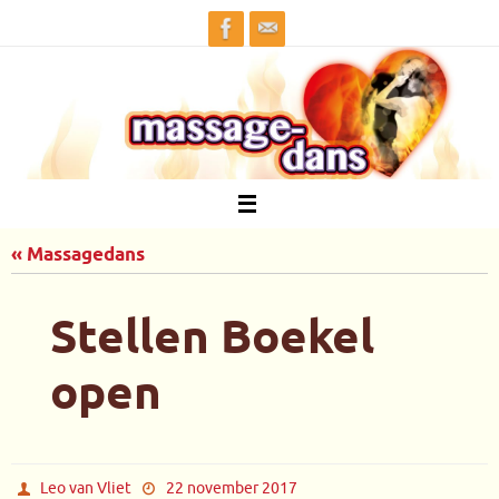
Ga
naar
de
inhoud
« Massagedans
Stellen Boekel
open
Leo van Vliet
22 november 2017