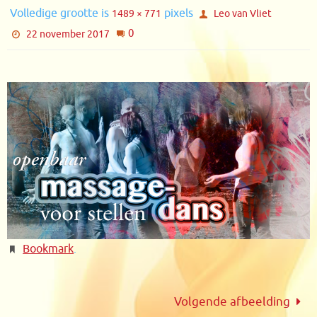
Volledige grootte is
pixels
1489 × 771
Leo van Vliet
0
22 november 2017
Bookmark
.
Volgende afbeelding