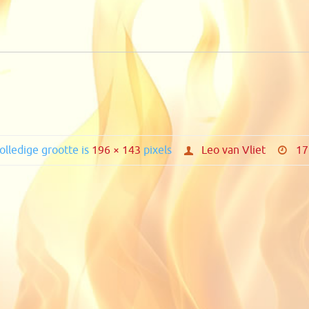
olledige grootte is
196 × 143
pixels
Leo van Vliet
17