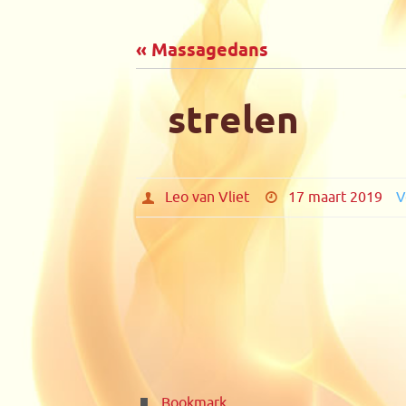
de
inhoud
« Massagedans
strelen
Leo van Vliet
17 maart 2019
V
Bookmark
.