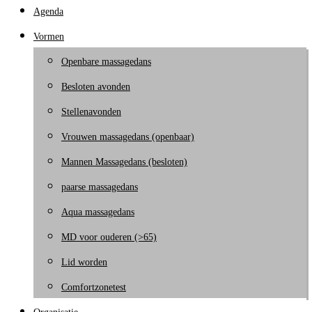
Agenda
Vormen
Openbare massagedans
Besloten avonden
Stellenavonden
Vrouwen massagedans (openbaar)
Mannen Massagedans (besloten)
paarse massagedans
Aqua massagedans
MD voor ouderen (>65)
Lid worden
Comfortzonetest