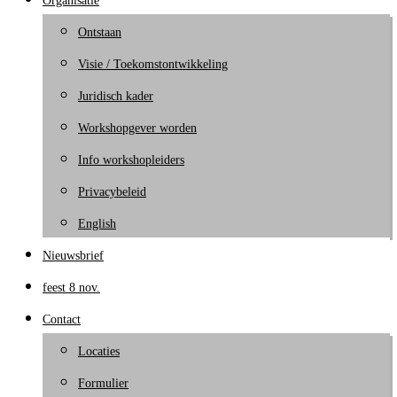
Organisatie
Ontstaan
Visie / Toekomstontwikkeling
Juridisch kader
Workshopgever worden
Info workshopleiders
Privacybeleid
English
Nieuwsbrief
feest 8 nov.
Contact
Locaties
Formulier